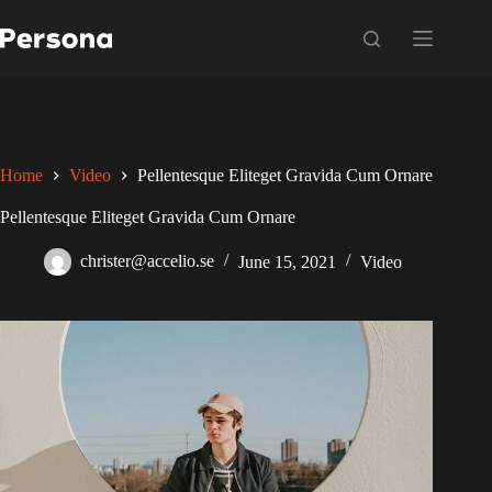
Skip
to
content
Home
Video
Pellentesque Eliteget Gravida Cum Ornare
Pellentesque Eliteget Gravida Cum Ornare
christer@accelio.se
June 15, 2021
Video