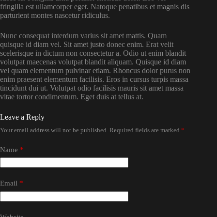
fringilla est ullamcorper eget. Natoque penatibus et magnis dis
parturient montes nascetur ridiculus.
Nunc consequat interdum varius sit amet mattis. Quam
quisque id diam vel. Sit amet justo donec enim. Erat velit
scelerisque in dictum non consectetur a. Odio ut enim blandit
volutpat maecenas volutpat blandit aliquam. Quisque id diam
vel quam elementum pulvinar etiam. Rhoncus dolor purus non
enim praesent elementum facilisis. Eros in cursus turpis massa
tincidunt dui ut. Volutpat odio facilisis mauris sit amet massa
vitae tortor condimentum. Eget duis at tellus at.
Leave a Reply
Your email address will not be published.
Required fields are marked
*
Name
*
Email
*
Website