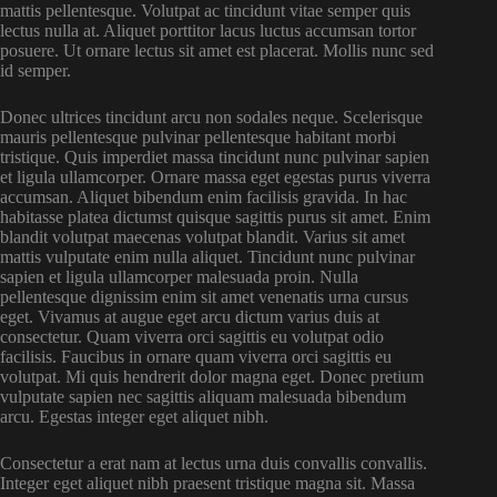
mattis pellentesque. Volutpat ac tincidunt vitae semper quis
lectus nulla at. Aliquet porttitor lacus luctus accumsan tortor
posuere. Ut ornare lectus sit amet est placerat. Mollis nunc sed
id semper.
Donec ultrices tincidunt arcu non sodales neque. Scelerisque
mauris pellentesque pulvinar pellentesque habitant morbi
tristique. Quis imperdiet massa tincidunt nunc pulvinar sapien
et ligula ullamcorper. Ornare massa eget egestas purus viverra
accumsan. Aliquet bibendum enim facilisis gravida. In hac
habitasse platea dictumst quisque sagittis purus sit amet. Enim
blandit volutpat maecenas volutpat blandit. Varius sit amet
mattis vulputate enim nulla aliquet. Tincidunt nunc pulvinar
sapien et ligula ullamcorper malesuada proin. Nulla
pellentesque dignissim enim sit amet venenatis urna cursus
eget. Vivamus at augue eget arcu dictum varius duis at
consectetur. Quam viverra orci sagittis eu volutpat odio
facilisis. Faucibus in ornare quam viverra orci sagittis eu
volutpat. Mi quis hendrerit dolor magna eget. Donec pretium
vulputate sapien nec sagittis aliquam malesuada bibendum
arcu. Egestas integer eget aliquet nibh.
Consectetur a erat nam at lectus urna duis convallis convallis.
Integer eget aliquet nibh praesent tristique magna sit. Massa