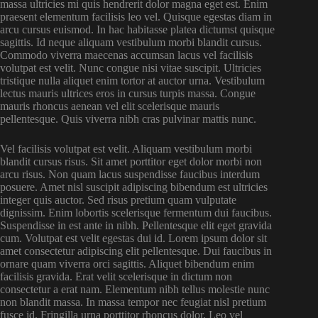
massa ultricies mi quis hendrerit dolor magna eget est. Enim
praesent elementum facilisis leo vel. Quisque egestas diam in
arcu cursus euismod. In hac habitasse platea dictumst quisque
sagittis. Id neque aliquam vestibulum morbi blandit cursus.
Commodo viverra maecenas accumsan lacus vel facilisis
volutpat est velit. Nunc congue nisi vitae suscipit. Ultricies
tristique nulla aliquet enim tortor at auctor urna. Vestibulum
lectus mauris ultrices eros in cursus turpis massa. Congue
mauris rhoncus aenean vel elit scelerisque mauris
pellentesque. Quis viverra nibh cras pulvinar mattis nunc.
Vel facilisis volutpat est velit. Aliquam vestibulum morbi
blandit cursus risus. Sit amet porttitor eget dolor morbi non
arcu risus. Non quam lacus suspendisse faucibus interdum
posuere. Amet nisl suscipit adipiscing bibendum est ultricies
integer quis auctor. Sed risus pretium quam vulputate
dignissim. Enim lobortis scelerisque fermentum dui faucibus.
Suspendisse in est ante in nibh. Pellentesque elit eget gravida
cum. Volutpat est velit egestas dui id. Lorem ipsum dolor sit
amet consectetur adipiscing elit pellentesque. Dui faucibus in
ornare quam viverra orci sagittis. Aliquet bibendum enim
facilisis gravida. Erat velit scelerisque in dictum non
consectetur a erat nam. Elementum nibh tellus molestie nunc
non blandit massa. In massa tempor nec feugiat nisl pretium
fusce id. Fringilla urna porttitor rhoncus dolor. Leo vel